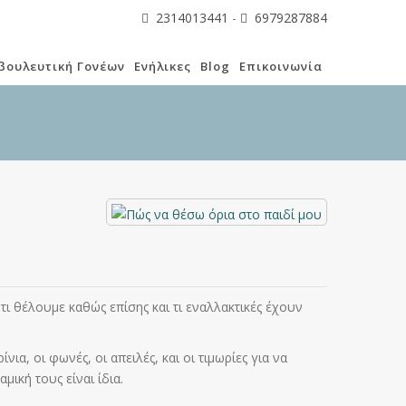
2314013441
-
6979287884
βουλευτική Γονέων
Ενήλικες
Blog
Επικοινωνία
ι θέλουμε καθώς επίσης και τι εναλλακτικές έχουν
α, οι φωνές, οι απειλές, και οι τιμωρίες για να
μική τους είναι ίδια.