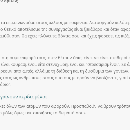
ν ορίων;
να τα επικοινωνούμε στους άλλους με ευκρίνεια. Λειτουργούν καλύτε
ν το θετικό αποτέλεσμα της συνεργασίας είναι ξεκάθαρο και όταν αφο
θι όταν θα έχεις πλύνει τα δόντια σου και έχεις φορέσει τις πιζά
στη συμπεριφορά τους, όταν θέτουν όρια, είναι να είναι σταθεροί σ
ς είναι κουρασμένοι, είτε στεναχωρημένοι και "στρεσαρισμένοι". Σε 
πορρέουν από αυτές, αλλά με τη διάθεση και τη δυσθυμία των γονέων
ς τους ως ανθρώπους στους οποίους μπορούν να βασίζονται, γιατί ο
όριο".
βγαίνουν κερδισμένοι
γκες όλων των ατόμων που αφορούν. Προσπαθούν να βρουν τρόπους ώ
ο μόλις όμως τακτοποιήσεις το δωμάτιό σου».